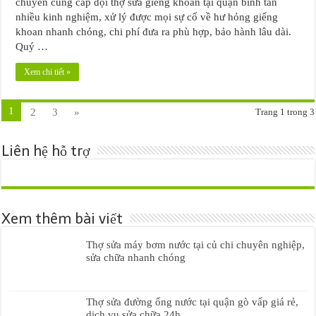
chuyên cung cấp đội thợ sửa giếng khoan tại quận bình tân
nhiều kinh nghiệm, xử lý được mọi sự cố về hư hỏng giếng
khoan nhanh chóng, chi phí đưa ra phù hợp, bảo hành lâu dài.
Quý …
Xem chi tiết »
1
2
3
»
Trang 1 trong 3
Liên hệ hỗ trợ
Xem thêm bài viết
Thợ sửa máy bơm nước tại củ chi chuyên nghiệp,
sửa chữa nhanh chóng
Thợ sửa đường ống nước tại quận gò vấp giá rẻ,
dịch vụ sửa chữa 24h