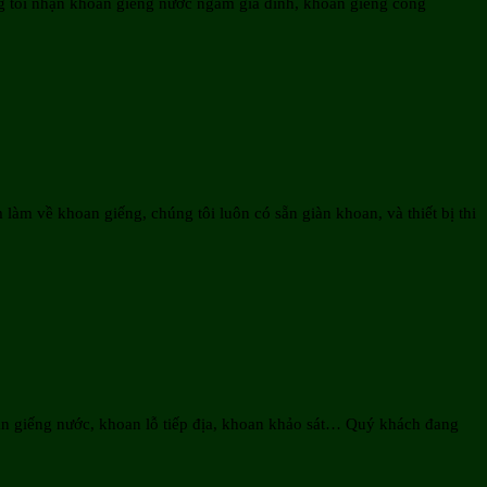
ng tôi nhận khoan giếng nước ngầm gia đình, khoan giếng công
àm về khoan giếng, chúng tôi luôn có sẵn giàn khoan, và thiết bị thi
an giếng nước, khoan lỗ tiếp địa, khoan khảo sát… Quý khách đang