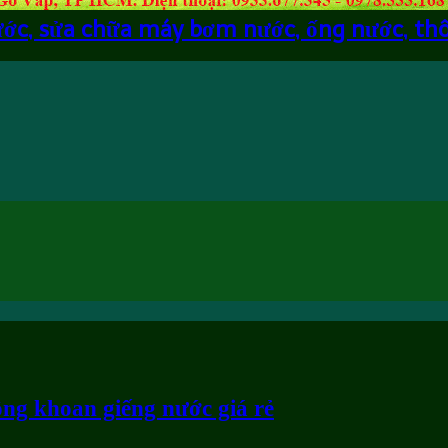
ước, sửa chữa máy bơm nước, ống nước, th
công khoan giếng nước giá rẻ