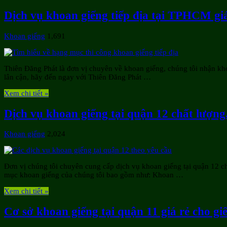
Dịch vụ khoan giếng tiếp địa tại TPHCM giá
Khoan giếng
1,691
Thiên Đăng Phát là đơn vị chuyên về khoan giếng, chúng tôi nhận kh
lân cận, hãy đến ngay với Thiên Đăng Phát …
Xem chi tiết »
Dịch vụ khoan giếng tại quận 12 chất lượng
Khoan giếng
2,024
Đơn vị chúng tôi chuyên cung cấp dịch vụ khoan giếng tại quận 12 c
mục khoan giếng của chúng tôi bao gồm như: Khoan …
Xem chi tiết »
Cơ sở khoan giếng tại quận 11 giá rẻ cho gi