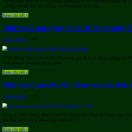
Thiên Đăng Phát có cơ sở khoan giếng tại củ chi chuyên nghiệp, có 
nghiệp, khoan tiếp địa chống sét, khoan khảo sát địa …
Xem chi tiết »
Dịch vụ khoan giếng tại TPHCM, khoan giế
Khoan giếng
1,887
Thiên Đăng Phát là cơ sở chuyên cung cấp dịch vụ khoan giếng tại TPH
công khoan mọi loại giếng nước …
Xem chi tiết »
Dịch vụ khoan địa chất, khảo sát mẫu đất, 
Khoan giếng
2,098
Công ty Thiên Đăng Phát là đơn vị chuyên thi công các hạng mục về
tìm đơn vị thi công khoan địa chất tại …
Xem chi tiết »