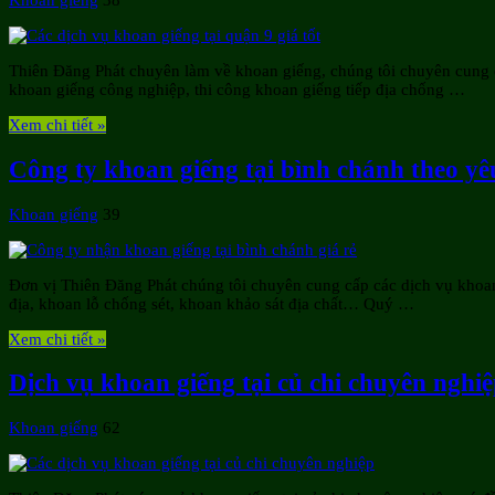
Khoan giếng
38
Thiên Đăng Phát chuyên làm về khoan giếng, chúng tôi chuyên cung c
khoan giếng công nghiệp, thi công khoan giếng tiếp địa chống …
Xem chi tiết »
Công ty khoan giếng tại bình chánh theo yê
Khoan giếng
39
Đơn vị Thiên Đăng Phát chúng tôi chuyên cung cấp các dịch vụ khoan
địa, khoan lỗ chống sét, khoan khảo sát địa chất… Quý …
Xem chi tiết »
Dịch vụ khoan giếng tại củ chi chuyên nghi
Khoan giếng
62