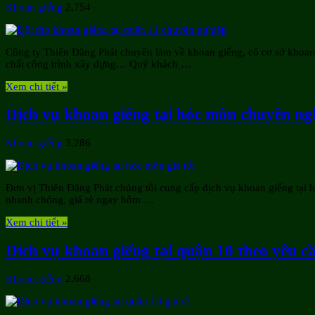
Khoan giếng
2,754
Công ty Thiên Đăng Phát chuyên làm về khoan giếng, có cơ sở khoan g
chất công trình xây dựng… Quý khách …
Xem chi tiết »
Dịch vụ khoan giếng tại hóc môn chuyên ngh
Khoan giếng
3,286
Đơn vị Thiên Đăng Phát chúng tôi cung cấp dịch vụ khoan giếng tại h
nhanh chóng, giá rẻ ngay hôm …
Xem chi tiết »
Dịch vụ khoan giếng tại quận 10 theo yêu c
Khoan giếng
2,668