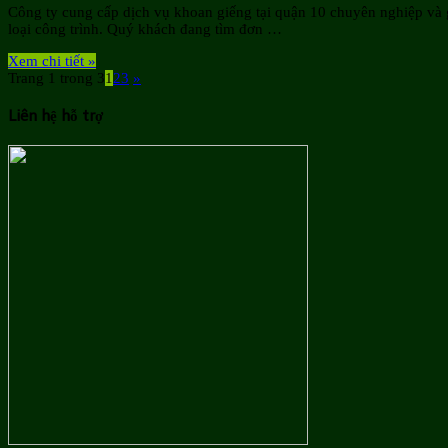
Công ty cung cấp dịch vụ khoan giếng tại quận 10 chuyên nghiệp và g
loại công trình. Quý khách đang tìm đơn …
Xem chi tiết »
Trang 1 trong 3
1
2
3
»
Liên hệ hỗ trợ