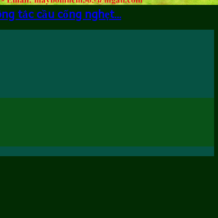
ông tắc cầu cống nghẹt…