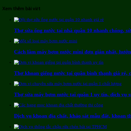
Xem thêm bài viết
Thợ sửa ống nước tại nhà quận 10 nhanh chóng, s
Cách làm máy bơm nước mini đơn giản nhất, hướn
Thợ khoan giếng nước tại quận bình thạnh giá rẻ, 
Thợ sửa máy bơm nước tại quận 1 uy tín, dịch vụ s
Dịch vụ khoan địa chất, khảo sát mẫu đất, khoan t