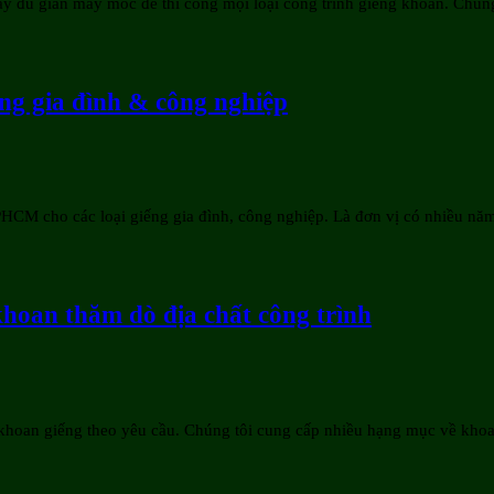
đầy đủ giàn máy móc để thi công mọi loại công trình giếng khoan. Chú
ng gia đình & công nghiệp
CM cho các loại giếng gia đình, công nghiệp. Là đơn vị có nhiều năm l
khoan thăm dò địa chất công trình
 khoan giếng theo yêu cầu. Chúng tôi cung cấp nhiều hạng mục về kho