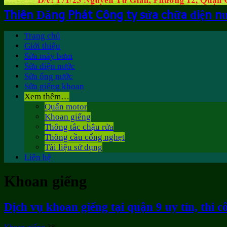
Thiên Đăng Phát Công ty sửa chữa điện n
Trang chủ
Giới thiệu
Sửa máy bơm
Sửa điện nước
Sửa ống nước
Sửa giếng khoan
Xem thêm…
Quấn motor
Khoan giếng
Thông tắc chậu rửa
Thông cầu cống nghẹt
Tài liệu sử dụng
Liên hệ
Khoan giếng
Dịch vụ khoan giếng tại quận 9 uy tín, thi 