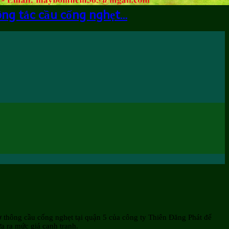
ông tắc cầu cống nghẹt…
 thông cầu cống nghẹt tại quận 5 của công ty Thiên Đăng Phát để
ưa ra mức giá cạnh tranh.