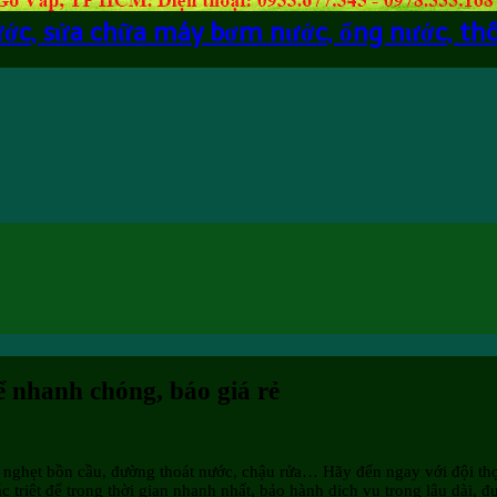
ước, sửa chữa máy bơm nước, ống nước, th
ể nhanh chóng, báo giá rẻ
nghẹt bồn cầu, đường thoát nước, chậu rửa… Hãy đến ngay với đội thợ
 triệt để trong thời gian nhanh nhất, bảo hành dịch vụ trong lâu dài, đ