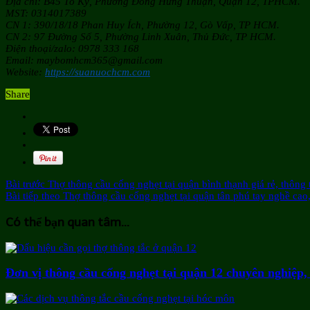
Địa chỉ: B45 Tô Ký, Phường Đông Hưng Thuận, Quận 12, TPHCM.
MST: 0314017389
CN 1: 390/18/18 Phan Huy Ích, Phường 12, Gò Vấp, TP HCM.
CN 2: 97 Đường Số 5, Phường Linh Xuân, Thủ Đức, TP HCM.
Điện thoại/zalo: 0978 333 168
Email: maybomhcm365@gmail.com
Website:
https://suanuochcm.com
Share
Bài trước
Thợ thông cầu cống nghẹt tại quận bình thạnh giá rẻ, thông t
Bài tiếp theo
Thợ thông cầu cống nghẹt tại quận tân phú tay nghề cao,
Có thể bạn quan tâm...
Đơn vị thông cầu cống nghẹt tại quận 12 chuyên nghiệp,