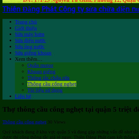
Thiên Đăng Phát Công ty sửa chữa điện n
Trang chủ
Giới thiệu
Sửa máy bơm
Sửa điện nước
Sửa ống nước
Sửa giếng khoan
Xem thêm…
Quấn motor
Khoan giếng
Thông tắc chậu rửa
Thông cầu cống nghẹt
Tài liệu sử dụng
Liên hệ
Thợ thông cầu cống nghẹt tại quận 5 triệt đ
Thông cầu cống nghẹt
30 Views
Quý khách đang ở khu vực quận 5 và đang gặp những vấn đề như tắc 
được thi công thông tắc giá rẻ ngay. Thiên Đăng Phát cam kết thông tắc