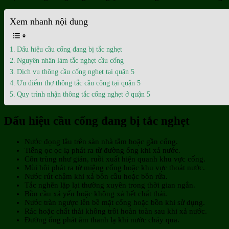
Xem nhanh nội dung
Dấu hiệu cầu cống đang bị tắc nghẹt
Nguyên nhân làm tắc nghẹt cầu cống
Dịch vụ thông cầu cống nghẹt tại quận 5
Ưu điểm thợ thông tắc cầu cống tại quận 5
Quy trình nhận thông tắc cống nghẹt ở quận 5
Dấu hiệu cầu cống đang bị tắc nghẹt
Nước đọng lâu trên sàn nhà tắm hoặc gần cống.
Tiếng ọc ọc lạ phát ra từ đường ống khi xả nước.
Côn trùng như gián, ruồi xuất hiện quanh khu vực cống.
Mùi hôi phát ra từ miệng cống hoặc khu vực thoát nước.
Nước rút chậm khi xả bồn cầu hoặc bồn rửa.
Tắc nghẽn lặp lại thường xuyên trong thời gian ngắn.
Bồn cầu xả yếu hoặc không xả hết chất thải.
Nước tràn ngược lên bề mặt cống hoặc bồn khi sử dụng.
Rác hoặc chất thải không trôi hoàn toàn sau khi xả nước.
Đường ống phát âm thanh lạ khi nước chảy qua.