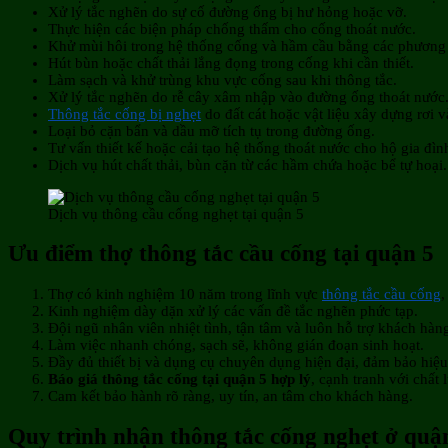
Xử lý tắc nghẽn do sự cố đường ống bị hư hỏng hoặc vỡ.
Thực hiện các biện pháp chống thấm cho cống thoát nước.
Khử mùi hôi trong hệ thống cống và hầm cầu bằng các phương
Hút bùn hoặc chất thải lắng đọng trong cống khi cần thiết.
Làm sạch và khử trùng khu vực cống sau khi thông tắc.
Xử lý tắc nghẽn do rễ cây xâm nhập vào đường ống thoát nước
Thông tắc cống bị nghẹt
do đất cát hoặc vật liệu xây dựng rơi v
Loại bỏ cặn bẩn và dầu mỡ tích tụ trong đường ống.
Tư vấn thiết kế hoặc cải tạo hệ thống thoát nước cho hộ gia đì
Dịch vụ hút chất thải, bùn cặn từ các hầm chứa hoặc bể tự hoại.
Dịch vụ thông cầu cống nghẹt tại quận 5
Ưu điểm thợ thông tắc cầu cống tại quận 5
Thợ có kinh nghiệm 10 năm trong lĩnh vực
thông tắc cầu cống
,
Kinh nghiệm dày dặn xử lý các vấn đề tắc nghẽn phức tạp.
Đội ngũ nhân viên nhiệt tình, tận tâm và luôn hỗ trợ khách hàn
Làm việc nhanh chóng, sạch sẽ, không gián đoạn sinh hoạt.
Đầy đủ thiết bị và dụng cụ chuyên dụng hiện đại, đảm bảo hiệu
Báo giá thông tắc cống tại quận 5 hợp lý
, cạnh tranh với chất 
Cam kết bảo hành rõ ràng, uy tín, an tâm cho khách hàng.
Quy trình nhận thông tắc cống nghẹt ở quậ