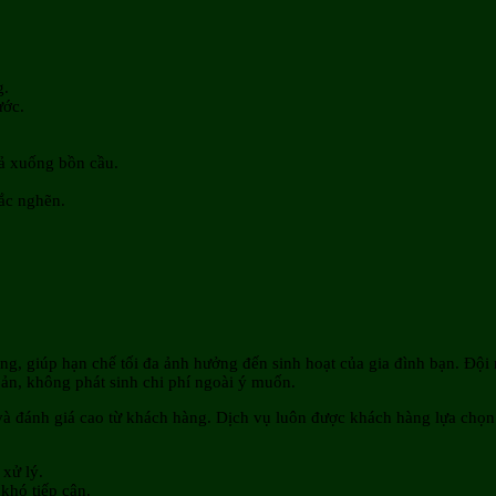
g.
ước.
xả xuống bồn cầu.
ắc nghẽn.
.
g, giúp hạn chế tối đa ảnh hưởng đến sinh hoạt của gia đình bạn. Đội 
ản, không phát sinh chi phí ngoài ý muốn.
và đánh giá cao từ khách hàng. Dịch vụ luôn được khách hàng lựa chọn 
 xử lý.
khó tiếp cận.