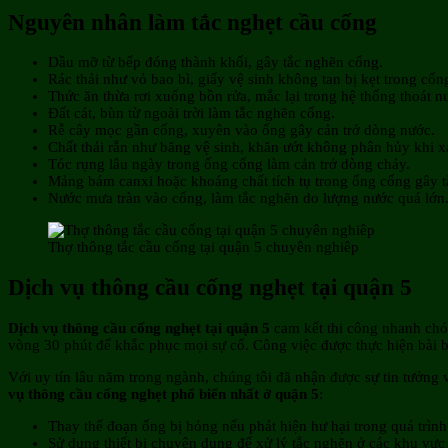
Nguyên nhân làm tắc nghẹt cầu cống
Dầu mỡ từ bếp đóng thành khối, gây tắc nghẽn cống.
Rác thải như vỏ bao bì, giấy vệ sinh không tan bị kẹt trong cốn
Thức ăn thừa rơi xuống bồn rửa, mắc lại trong hệ thống thoát n
Đất cát, bùn từ ngoài trời làm tắc nghẽn cống.
Rễ cây mọc gần cống, xuyên vào ống gây cản trở dòng nước.
Chất thải rắn như băng vệ sinh, khăn ướt không phân hủy khi 
Tóc rụng lâu ngày trong ống cống làm cản trở dòng chảy.
Mảng bám canxi hoặc khoáng chất tích tụ trong ống cống gây t
Nước mưa tràn vào cống, làm tắc nghẽn do lượng nước quá lớn
Thợ thông tắc cầu cống tại quận 5 chuyên nghiêp
Dịch vụ thông cầu cống nghẹt tại quận 5
Dịch vụ thông cầu cống nghẹt tại quận 5
cam kết thi công nhanh chón
vòng 30 phút để khắc phục mọi sự cố. Công việc được thực hiện bài b
Với uy tín lâu năm trong ngành, chúng tôi đã nhận được sự tin tưởng 
vụ thông cầu cống nghẹt phổ biến nhất ở quận 5
:
Thay thế đoạn ống bị hỏng nếu phát hiện hư hại trong quá trình
Sử dụng thiết bị chuyên dụng để xử lý tắc nghẽn ở các khu vực 