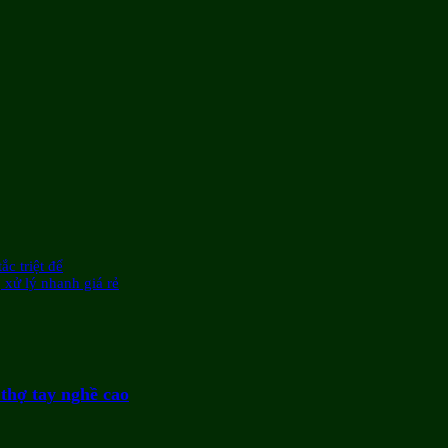
ắc triệt để
 xử lý nhanh giá rẻ
 thợ tay nghề cao