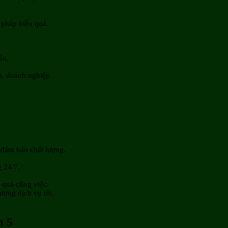
 pháp hiệu quả.
.
ào.
nh, doanh nghiệp.
 đảm bảo chất lượng.
g 24/7.
 quả công việc.
lượng dịch vụ tốt.
n 5