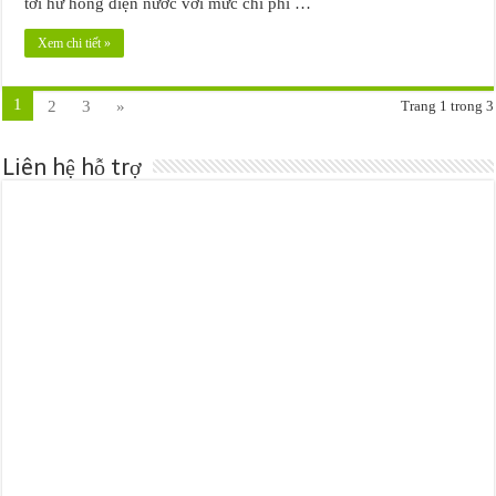
tới hư hỏng điện nước với mức chi phí …
Xem chi tiết »
1
2
3
»
Trang 1 trong 3
Liên hệ hỗ trợ