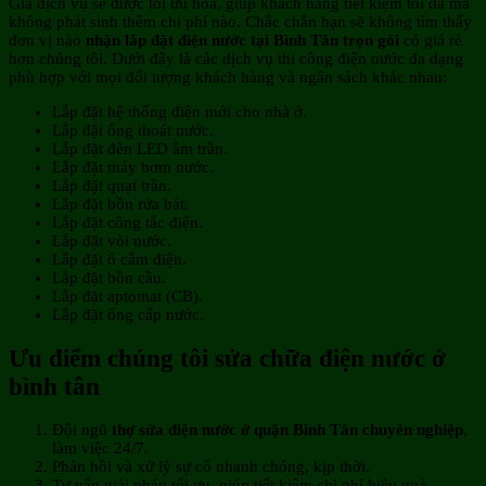
Giá dịch vụ sẽ được tối ưu hóa, giúp khách hàng tiết kiệm tối đa mà
không phát sinh thêm chi phí nào. Chắc chắn bạn sẽ không tìm thấy
đơn vị nào
nhận lắp đặt điện nước tại Bình Tân trọn gói
có giá rẻ
hơn chúng tôi. Dưới đây là các dịch vụ thi công điện nước đa dạng
phù hợp với mọi đối tượng khách hàng và ngân sách khác nhau:
Lắp đặt hệ thống điện mới cho nhà ở.
Lắp đặt ống thoát nước.
Lắp đặt đèn LED âm trần.
Lắp đặt máy bơm nước.
Lắp đặt quạt trần.
Lắp đặt bồn rửa bát.
Lắp đặt công tắc điện.
Lắp đặt vòi nước.
Lắp đặt ổ cắm điện.
Lắp đặt bồn cầu.
Lắp đặt aptomat (CB).
Lắp đặt ống cấp nước.
Ưu điểm chúng tôi sửa chữa điện nước ở
bình tân
Đội ngũ
thợ sửa điện nước ở quận Bình Tân chuyên nghiệp
,
làm việc 24/7.
Phản hồi và xử lý sự cố nhanh chóng, kịp thời.
Tư vấn giải pháp tối ưu, giúp tiết kiệm chi phí hiệu quả.