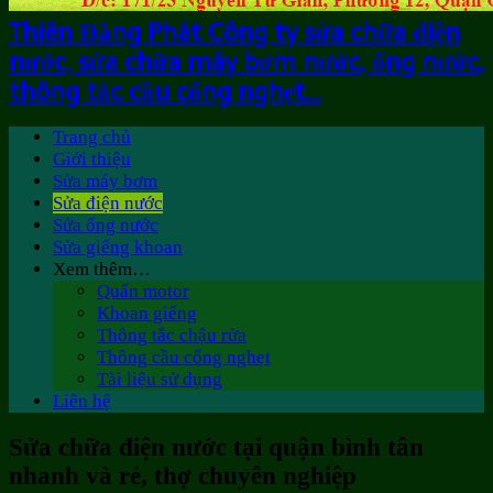
Thiên Đăng Phát Công ty sửa chữa điện
nước, sửa chữa máy bơm nước, ống nước,
thông tắc cầu cống nghẹt…
Trang chủ
Giới thiệu
Sửa máy bơm
Sửa điện nước
Sửa ống nước
Sửa giếng khoan
Xem thêm…
Quấn motor
Khoan giếng
Thông tắc chậu rửa
Thông cầu cống nghẹt
Tài liệu sử dụng
Liên hệ
Sửa chữa điện nước tại quận bình tân
nhanh và rẻ, thợ chuyên nghiệp