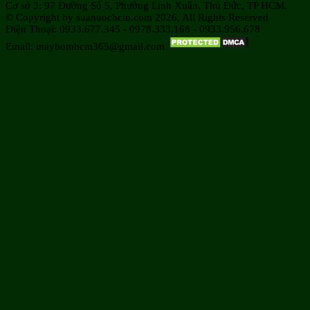
Cơ sở 3: 97 Đường Số 5, Phường Linh Xuân, Thủ Đức, TP HCM.
© Copyright by suanuochcm.com 2026, All Rights Reserved
Điện Thoại: 0933.677.345 - 0978.333.168 - 0933.956.678
Email: maybomhcm365@gmail.com