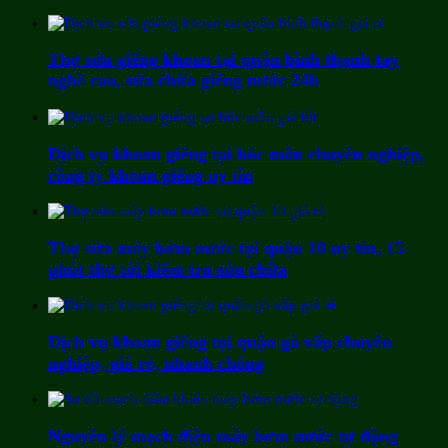
Thợ sửa giếng khoan tại quận bình thạnh tay
nghề cao, sửa chữa giếng nước 24h
Dịch vụ khoan giếng tại hóc môn chuyên nghiệp,
công ty khoan giếng uy tín
Thợ sửa máy bơm nước tại quận 10 uy tín, 15
phút thợ tới kiểm tra sửa chữa
Dịch vụ khoan giếng tại quận gò vấp chuyên
nghiệp, giá rẻ, nhanh chóng
Nguyên lý mạch điện máy bơm nước tự động