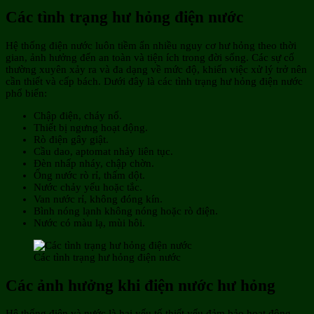
Các tình trạng hư hỏng điện nước
Hệ thống điện nước luôn tiềm ẩn nhiều nguy cơ hư hỏng theo thời
gian, ảnh hưởng đến an toàn và tiện ích trong đời sống. Các sự cố
thường xuyên xảy ra và đa dạng về mức độ, khiến việc xử lý trở nên
cần thiết và cấp bách. Dưới đây là các tình trạng hư hỏng điện nước
phổ biến:
Chập điện, cháy nổ.
Thiết bị ngưng hoạt động.
Rò điện gây giật.
Cầu dao, aptomat nhảy liên tục.
Đèn nhấp nháy, chập chờn.
Ống nước rò rỉ, thấm dột.
Nước chảy yếu hoặc tắc.
Van nước rỉ, không đóng kín.
Bình nóng lạnh không nóng hoặc rò điện.
Nước có màu lạ, mùi hôi.
Các tình trạng hư hỏng điện nước
Các ảnh hưởng khi điện nước hư hỏng
Hệ thống điện và nước là hai yếu tố thiết yếu đảm bảo hoạt động