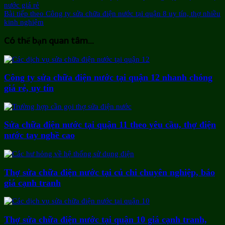
nước giá rẻ
Bài tiếp theo
Công ty sửa chữa điện nước tại quận 8 uy tín, thợ nhiều
kinh nghiệm
Có thể bạn quan tâm...
Công ty sửa chữa điện nước tại quận 12 nhanh chóng
giá rẻ, uy tín
Sửa chữa điện nước tại quận 11 theo yêu cầu, thợ điện
nước tay nghề cao
Thợ sửa chữa điện nước tại củ chi chuyên nghiệp, báo
giá cạnh tranh
Thợ sửa chữa điện nước tại quận 10 giá cạnh tranh,