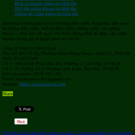
Dịch vụ khoan giếng tại bình tân
Thợ sửa giếng khoan tại bình tân
Thông tắc cống nghẹt tại bình tân
Quý khách đang gặp sự cố hư hỏng điện nước, hạng mục liên quan
hệ thống điện nước, thiết bị điện nước, đường nước, sửa giếng
khoan… Hãy liên hệ ngay với Thiên Đăng Phát để được sửa chữa
nhanh chóng giá rẻ ngay, phục vụ 24/24.
Công Ty Điện Cơ Miền Nam
Địa chỉ: B45 Tô Ký, Phường Đông Hưng Thuận, Quận 12, TPHCM.
MST: 0314017389
CN 1: 390/18/18 Phan Huy Ích, Phường 12, Gò Vấp, TP HCM.
CN 2: 97 Đường Số 5, Phường Linh Xuân, Thủ Đức, TP HCM.
Điện thoại/zalo: 0978 333 168
Email: maybomhcm365@gmail.com
Website:
https://suanuochcm.com
Share
Bài trước
Sửa chữa điện nước tại quận 7 chuyên nghiệp, thợ sửa điện