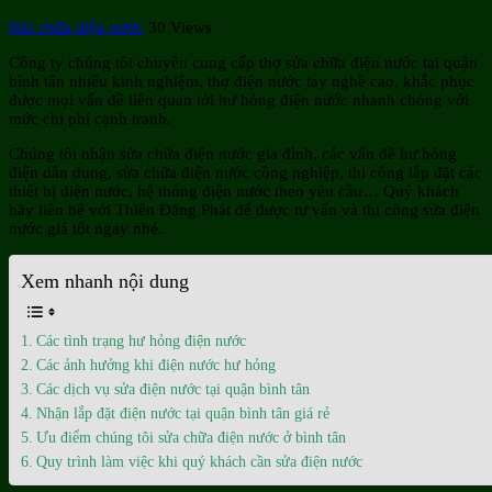
Sửa chữa điện nước
30 Views
Công ty chúng tôi chuyên cung cấp thợ sửa chữa điện nước tại quận
bình tân nhiều kinh nghiệm, thợ điện nước tay nghề cao, khắc phục
được mọi vấn đề liên quan tới hư hỏng điện nước nhanh chóng với
mức chi phí cạnh tranh.
Chúng tôi nhận sửa chữa điện nước gia đình, các vấn đề hư hỏng
điện dân dụng, sửa chữa điện nước công nghiệp, thi công lắp đặt các
thiết bị điện nước, hệ thống điện nước theo yêu cầu… Quý khách
hãy liên hệ với Thiên Đăng Phát để được tư vấn và thi công sửa điện
nước giá tốt ngay nhé.
Xem nhanh nội dung
Các tình trạng hư hỏng điện nước
Các ảnh hưởng khi điện nước hư hỏng
Các dịch vụ sửa điện nước tại quận bình tân
Nhận lắp đặt điện nước tại quận bình tân giá rẻ
Ưu điểm chúng tôi sửa chữa điện nước ở bình tân
Quy trình làm việc khi quý khách cần sửa điện nước