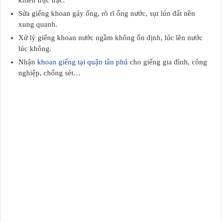
khiển trục trặc.
Sửa giếng khoan gảy ống, rò rĩ ống nước, sụt lún đất nền
xung quanh.
Xử lý giếng khoan nước ngầm không ổn định, lúc lên nước
lúc không.
Nhận
khoan giếng tại quận tân phú
cho giếng gia đình, công
nghiệp, chống sét…