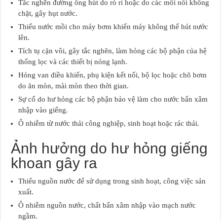
Tắc nghẽn đường ống hút do rò rỉ hoặc do các mối nối không
chặt, gây hụt nước.
Thiếu nước mồi cho máy bơm khiến máy không thể hút nước
lên.
Tích tụ cặn vôi, gây tắc nghẽn, làm hỏng các bộ phận của hệ
thống lọc và các thiết bị nóng lạnh.
Hỏng van điều khiển, phụ kiện kết nối, bộ lọc hoặc chõ bơm
do ăn mòn, mài mòn theo thời gian.
Sự cố do hư hỏng các bộ phận bảo vệ làm cho nước bẩn xâm
nhập vào giếng.
Ô nhiễm từ nước thải công nghiệp, sinh hoạt hoặc rác thải.
Ảnh hưởng do hư hỏng giếng
khoan gây ra
Thiếu nguồn nước để sử dụng trong sinh hoạt, công việc sản
xuất.
Ô nhiễm nguồn nước, chất bẩn xâm nhập vào mạch nước
ngầm.