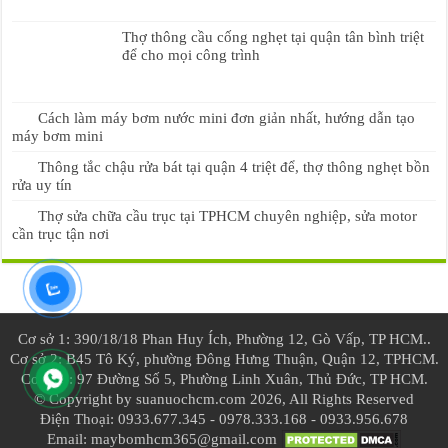
Thợ thông cầu cống nghẹt tại quận tân bình triệt
để cho mọi công trình
Cách làm máy bơm nước mini đơn giản nhất, hướng dẫn tạo
máy bơm mini
Thông tắc chậu rửa bát tại quận 4 triệt để, thợ thông nghẹt bồn
rửa uy tín
Thợ sửa chữa cầu trục tại TPHCM chuyên nghiệp, sửa motor
cần trục tận nơi
Cơ sở 1: 390/18/18 Phan Huy Ích, Phường 12, Gò Vấp, TP HCM..
Cơ sở 2: B45 Tô Ký, phường Đông Hưng Thuận, Quận 12, TPHCM.
Cơ sở 3: 97 Đường Số 5, Phường Linh Xuân, Thủ Đức, TP HCM.
© Copyright by suanuochcm.com 2026, All Rights Reserved
Điện Thoại: 0933.677.345 - 0978.333.168 - 0933.956.678
Email: maybomhcm365@gmail.com