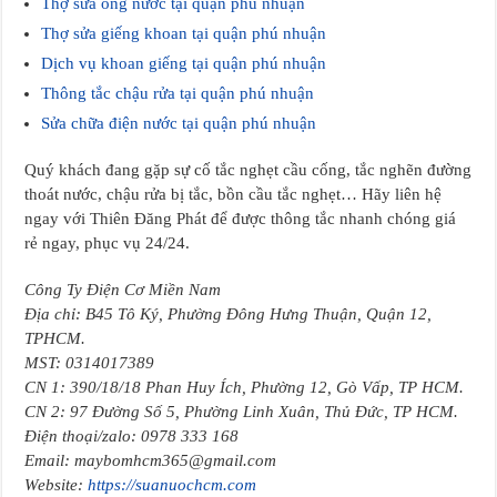
Thợ sửa ống nước tại quận phú nhuận
Thợ sửa giếng khoan tại quận phú nhuận
Dịch vụ khoan giếng tại quận phú nhuận
Thông tắc chậu rửa tại quận phú nhuận
Sửa chữa điện nước tại quận phú nhuận
Quý khách đang gặp sự cố tắc nghẹt cầu cống, tắc nghẽn đường
thoát nước, chậu rửa bị tắc, bồn cầu tắc nghẹt… Hãy liên hệ
ngay với Thiên Đăng Phát để được thông tắc nhanh chóng giá
rẻ ngay, phục vụ 24/24.
Công Ty Điện Cơ Miền Nam
Địa chỉ: B45 Tô Ký, Phường Đông Hưng Thuận, Quận 12,
TPHCM.
MST: 0314017389
CN 1: 390/18/18 Phan Huy Ích, Phường 12, Gò Vấp, TP HCM.
CN 2: 97 Đường Số 5, Phường Linh Xuân, Thủ Đức, TP HCM.
Điện thoại/zalo: 0978 333 168
Email: maybomhcm365@gmail.com
Website:
https://suanuochcm.com