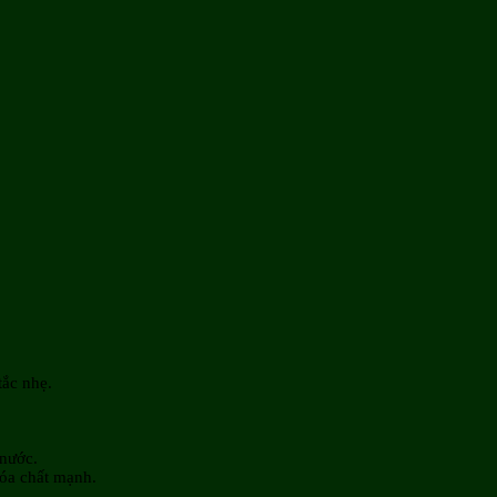
tắc nhẹ.
 nước.
hóa chất mạnh.