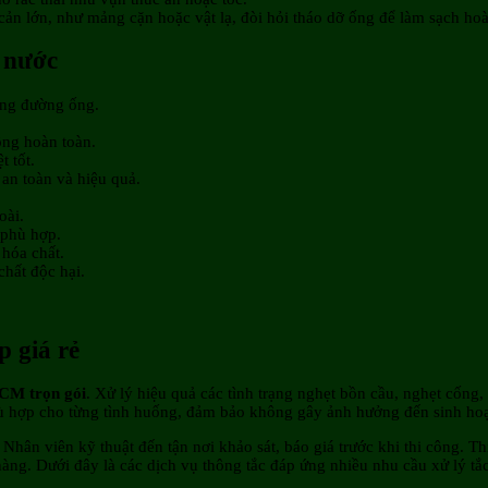
cản lớn, như mảng cặn hoặc vật lạ, đòi hỏi tháo dỡ ống để làm sạch hoà
 nước
ỏng đường ống.
ông hoàn toàn.
 tốt.
an toàn và hiệu quả.
oài.
 phù hợp.
 hóa chất.
chất độc hại.
 giá rẻ
HCM trọn gói
. Xử lý hiệu quả các tình trạng nghẹt bồn cầu, nghẹt cống
phù hợp cho từng tình huống, đảm bảo không gây ảnh hưởng đến sinh hoạt
 Nhân viên kỹ thuật đến tận nơi khảo sát, báo giá trước khi thi công. 
àng. Dưới đây là các dịch vụ thông tắc đáp ứng nhiều nhu cầu xử lý tắ