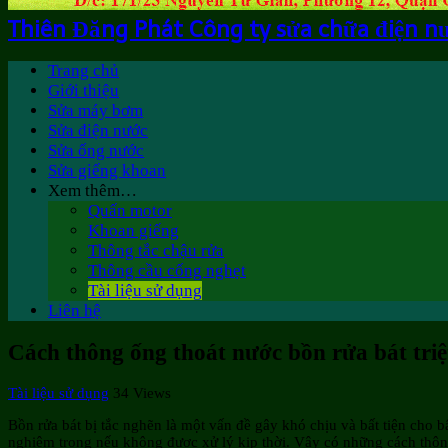
Thiên Đăng Phát Công ty sửa chữa điện n
Trang chủ
Giới thiệu
Sửa máy bơm
Sửa điện nước
Sửa ống nước
Sửa giếng khoan
Xem thêm…
Quấn motor
Khoan giếng
Thông tắc chậu rửa
Thông cầu cống nghẹt
Tài liệu sử dụng
Liên hệ
Cách thông ống thoát nước bồn rửa bát tri
Tài liệu sử dụng
34 Views
Bồn rửa bát bị tắc nghẽn là một vấn đề gây khó chịu và bất tiện cho
nghiêm trọng nếu không được xử lý kịp thời. Vậy có những cách thông