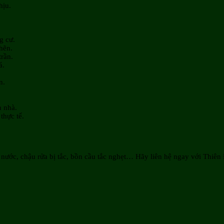
hịu.
g cư.
hẽn.
trần.
á.
n.
n nhà.
thực tế.
 nước, chậu rửa bị tắc, bồn cầu tắc nghẹt… Hãy liên hệ ngay với Thiê