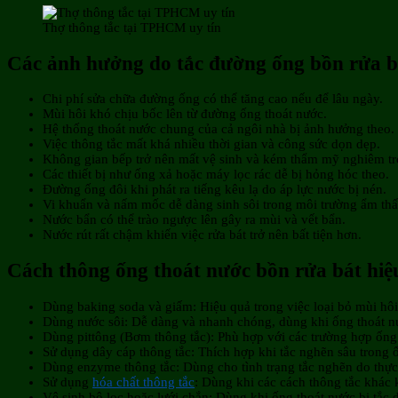
Thợ thông tắc tại TPHCM uy tín
Các ảnh hưởng do tắc đường ống bồn rửa b
Chi phí sửa chữa đường ống có thể tăng cao nếu để lâu ngày.
Mùi hôi khó chịu bốc lên từ đường ống thoát nước.
Hệ thống thoát nước chung của cả ngôi nhà bị ảnh hưởng theo.
Việc thông tắc mất khá nhiều thời gian và công sức dọn dẹp.
Không gian bếp trở nên mất vệ sinh và kém thẩm mỹ nghiêm tr
Các thiết bị như ống xả hoặc máy lọc rác dễ bị hỏng hóc theo.
Đường ống đôi khi phát ra tiếng kêu lạ do áp lực nước bị nén.
Vi khuẩn và nấm mốc dễ dàng sinh sôi trong môi trường ẩm thấ
Nước bẩn có thể trào ngược lên gây ra mùi và vết bẩn.
Nước rút rất chậm khiến việc rửa bát trở nên bất tiện hơn.
Cách thông ống thoát nước bồn rửa bát hiệ
Dùng baking soda và giấm: Hiệu quả trong việc loại bỏ mùi hôi 
Dùng nước sôi: Dễ dàng và nhanh chóng, dùng khi ống thoát nư
Dùng pittông (Bơm thông tắc): Phù hợp với các trường hợp ống t
Sử dụng dây cáp thông tắc: Thích hợp khi tắc nghẽn sâu trong 
Dùng enzyme thông tắc: Dùng cho tình trạng tắc nghẽn do thự
Sử dụng
hóa chất thông tắc
: Dùng khi các cách thông tắc khác
Vệ sinh bộ lọc hoặc lưới chắn: Dùng khi ống thoát nước bị tắc d