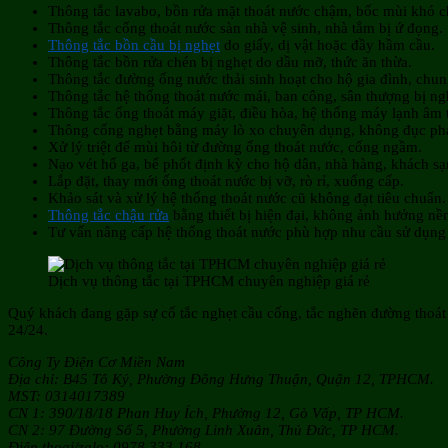
Thông tắc lavabo, bồn rửa mặt thoát nước chậm, bốc mùi khó c
Thông tắc cống thoát nước sàn nhà vệ sinh, nhà tắm bị ứ đọng.
Thông tắc bồn cầu bị nghẹt
do giấy, dị vật hoặc đầy hầm cầu.
Thông tắc bồn rửa chén bị nghẹt do dầu mỡ, thức ăn thừa.
Thông tắc đường ống nước thải sinh hoạt cho hộ gia đình, chun
Thông tắc hệ thống thoát nước mái, ban công, sân thượng bị ng
Thông tắc ống thoát máy giặt, điều hòa, hệ thống máy lạnh âm 
Thông cống nghẹt bằng máy lò xo chuyên dụng, không đục ph
Xử lý triệt để mùi hôi từ đường ống thoát nước, cống ngầm.
Nạo vét hố ga, bể phốt định kỳ cho hộ dân, nhà hàng, khách sạ
Lắp đặt, thay mới ống thoát nước bị vỡ, rò rỉ, xuống cấp.
Khảo sát và xử lý hệ thống thoát nước cũ không đạt tiêu chuẩn.
Thông tắc chậu rửa
bằng thiết bị hiện đại, không ảnh hưởng nề
Tư vấn nâng cấp hệ thống thoát nước phù hợp nhu cầu sử dụng 
Dịch vụ thông tắc tại TPHCM chuyên nghiệp giá rẻ
Quý khách đang gặp sự cố tắc nghẹt cầu cống, tắc nghẽn đường thoát
24/24.
Công Ty Điện Cơ Miền Nam
Địa chỉ: B45 Tô Ký, Phường Đông Hưng Thuận, Quận 12, TPHCM.
MST: 0314017389
CN 1: 390/18/18 Phan Huy Ích, Phường 12, Gò Vấp, TP HCM.
CN 2: 97 Đường Số 5, Phường Linh Xuân, Thủ Đức, TP HCM.
Điện thoại/zalo: 0978 333 168