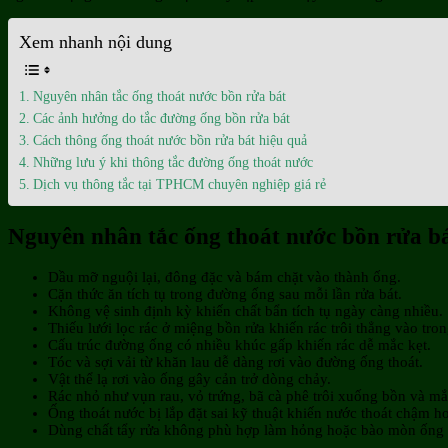
Xem nhanh nội dung
Nguyên nhân tắc ống thoát nước bồn rửa bát
Các ảnh hưởng do tắc đường ống bồn rửa bát
Cách thông ống thoát nước bồn rửa bát hiệu quả
Những lưu ý khi thông tắc đường ống thoát nước
Dịch vụ thông tắc tại TPHCM chuyên nghiệp giá rẻ
Nguyên nhân tắc ống thoát nước bồn rửa b
Dầu mỡ nguội lại, đông đặc và bám chặt vào thành ống.
Cặn thức ăn tích tụ trong đường ống sau mỗi lần rửa bát.
Không vệ sinh định kỳ khiến chất bẩn tích tụ ngày càng nhiều.
Thiếu lưới lọc rác ở miệng bồn rửa khiến rác trôi thẳng vào tron
Cấu trúc đường ống có nhiều khúc gấp khiến rác dễ mắc kẹt.
Tóc và sợi vải từ khăn lau dễ dàng rơi vào đường ống thoát.
Vật thể lạ rơi vào ống gây cản trở dòng chảy.
Rác nhỏ như vụn rau, vỏ trứng, bã cà phê trôi xuống bồn và mắ
Ống thoát nước bị lắp đặt sai kỹ thuật khiến nước thoát chậm h
Dùng chất tẩy rửa không phù hợp làm hỏng hoặc bào mòn ống 