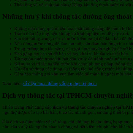
Tháo ống và vệ sinh thủ công: Dùng khi ống thoát nước có vật 
Những lưu ý khi thông tắc đường ống thoát
Không nên dùng quá nhiều hóa chất thông cống để tránh hư h
Tránh tháo lắp ống nếu không có kinh nghiệm vì dễ gây rò rỉ.
Sau khi thông xong, nên xả nước kiểm tra lại để đảm bảo đã th
Nếu dùng nước nóng để làm tan mỡ, cần đảm bảo ống chịu nhiệt
Trong trường hợp tắc nặng, nên gọi thợ chuyên nghiệp để xử lý 
Đeo găng tay cao su để bảo vệ tay khỏi vi khuẩn và chất bẩn.
Tắt nguồn nước trước khi bắt đầu xử lý để tránh nước tràn ra ng
Kiểm tra vị trí tắc nghẽn trước khi chọn phương pháp thông tắc
Ưu tiên sử dụng các dụng cụ thông tắc thủ công trước khi dùng
Đảm bảo thông gió khu vực làm việc để tránh hít phải mùi hóa 
Xem thêm
số điện thoại thông cống nghẹt ở tphcm
Dịch vụ thông tắc tại TPHCM chuyên nghiệp
Thiên Đăng Phát cung cấp
dịch vụ thông tắc chuyên nghiệp tại TP.
ngũ thợ được đào tạo bài bản, thao tác nhanh gọn, sử dụng thiết bị 
Giá dịch vụ được niêm yết rõ ràng, chi phí hợp lý cho từng hạng mục.
nhu cầu xử lý tắc nghẽn nhanh chóng và tiết kiệm chi phí cho khách h