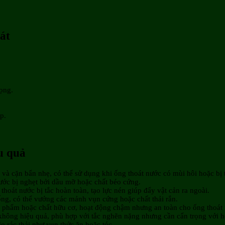
át
ọng.
p.
u quả
và cặn bẩn nhẹ, có thể sử dụng khi ống thoát nước có mùi hôi hoặc bị 
ớc bị nghẹt bởi dầu mỡ hoặc chất béo cứng.
hoát nước bị tắc hoàn toàn, tạo lực nén giúp đẩy vật cản ra ngoài.
ống, có thể vướng các mảnh vụn cứng hoặc chất thải rắn.
c phẩm hoặc chất hữu cơ, hoạt động chậm nhưng an toàn cho ống thoát
 không hiệu quả, phù hợp với tắc nghẽn nặng nhưng cần cẩn trọng với 
o rác thải như vụn thức ăn hoặc tóc.