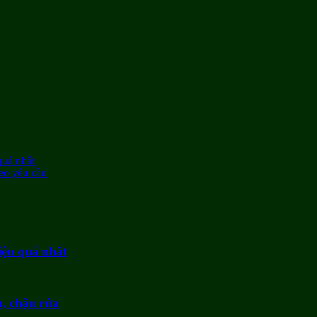
quả nhất
eo yêu cầu
iệu quả nhất
u, chậu rửa