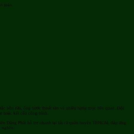
n toàn.
, tắc bồn rửa, ống nước thoát sàn và nhiều hạng mục liên quan. Đội
 hoặc kết cấu công trình.
Thiên Đăng Phát hỗ trợ nhanh tại tất cả quận huyện TP.HCM, đáp ứng
c nghẽn: