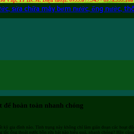
ước, sửa chữa máy bơm nước, ống nước, th
ệt để hoàn toàn nhanh chóng
 bất kỳ gia đình nào. Tình trạng này không chỉ làm gián đoạn các hoạt
 tắc ống thoát nước bồn rửa bát nào hiệu quả, nhanh chóng? Hãy cùng 