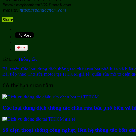
Email: maybomhcm365@gmail.com
Website:
https://suanuochcm.com
Share
Từ khóa
Thông tắc
Bài trước
Các loại dung dịch thông tắc chậu rửa bát phổ biến và hiệu 
Bài tiếp theo
Thợ sửa motor tại TPHCM giá rẻ, quấn sửa mô tơ điện th
Có thể bạn quan tâm...
Các loại dung dịch thông tắc chậu rửa bát phổ biến và h
Số điện thoại thông cống nghẹt, liên hệ thông tắc bồn cầ