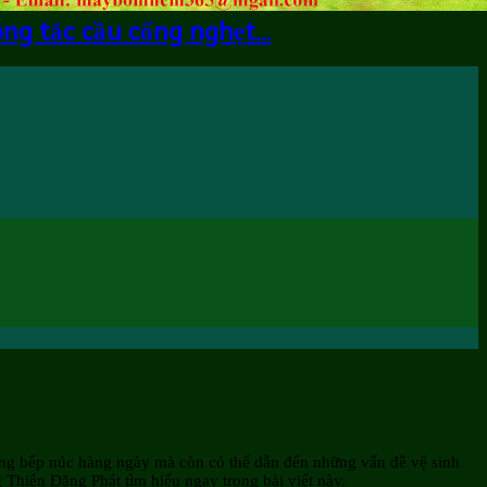
ông tắc cầu cống nghẹt…
 động bếp núc hàng ngày mà còn có thể dẫn đến những vấn đề vệ sinh
Thiên Đăng Phát tìm hiểu ngay trong bài viết này.