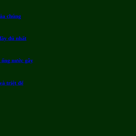
của chúng
đầy đủ nhất
a ống nước gãy
à triệt để