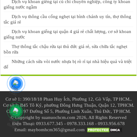
Dịch vụ khoan giếng tại củ chi chuyên nghiệp, công ty khoan
giếng nước ngầm
Dịch vụ thông cầu cống nghẹt tại bình chánh uy tín, thợ thông
tắc giá rẻ
Dịch vụ khoan giếng tại quận 4 giá rẻ chất lượng, cơ sở khoan
giếng nước
Thợ thông tắc chậu rửa tại thủ đức giá rẻ, sửa chữa tắc nghẹt
bồn rửa
Những cách sửa vòi nước nhựa bị rò rỉ tại nhà hiệu quả và triệt
để
Cơ sở 1: 390/18/18 Phan Huy Ích, Phường 12, Gò Vấp, TP HCM..
Cơ sở 2: B45 Tô Ký, phường Đông Hưng Thuận, Quận 12, TPHCM.
Cơ sở 3: 97 Đường Số 5, Phường Linh Xuân, Thủ Đức, TP HCM.
© Copyright by suanuochcm.com 2026, All Rights Reserved
Điện Thoại: 0933.677.345 - 0978.333.168 - 0933.956.678
Email: maybomhcm365@gmail.com