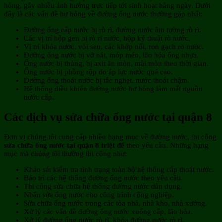
hỏng, gây nhiều ảnh hưởng trực tiếp tới sinh hoạt hàng ngày. Dưới
đây là các vấn đề hư hỏng về đường ống nước thường gặp nhất:
Đường ống cấp nước bị rò rĩ, đường nước âm tường rò rĩ.
Các vị trí hộp gen bị rò rĩ nước, hộp kỷ thuật rò nước.
Vị trí khóa nước, vòi sen, các khớp nối, ron gạch rò nước.
Đường ống nước bị vỡ nát, móp méo, lão hóa ống nhựa.
Ống nước bị thủng, bị axit ăn mòn, mài mòn theo thời gian.
Ống nước bị phồng rộp do áp lực nước quá cao.
Đường ống thoát nước bị tắc nghẹt, nước thoát chậm.
Hệ thống điều khiển đường nước hư hỏng làm mất nguồn
nước cấp.
Các dịch vụ sửa chữa ống nước tại quận 8
Đơn vị chúng tôi cung cấp nhiều hạng mục về đường nước, thi công
sửa chữa ống nước tại quận 8 triệt để
theo yêu cầu. Những hạng
mục mà chúng tôi thường thi công như:
Khảo sát kiểm tra tình trạng toàn bộ hệ thống cấp thoát nước.
Bảo trì các hệ thống đường ống nước theo yêu cầu.
Thi công sửa chữa hệ thống đường nước dân dụng.
Nhận sửa ống nước cho công trình công nghiệp.
Sửa chữa ống nước trong các tòa nhà, nhà kho, nhà xưởng.
Xử lý các vấn đề đường ống nước xuống cấp, lão hóa.
Xử lý đường ống nước rò rĩ, khóa đường nước rò rĩ.