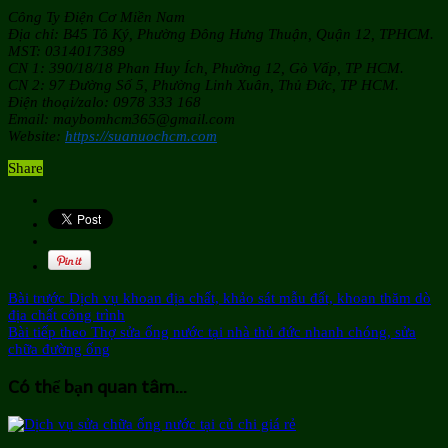
Công Ty Điện Cơ Miền Nam
Địa chỉ: B45 Tô Ký, Phường Đông Hưng Thuận, Quận 12, TPHCM.
MST: 0314017389
CN 1: 390/18/18 Phan Huy Ích, Phường 12, Gò Vấp, TP HCM.
CN 2: 97 Đường Số 5, Phường Linh Xuân, Thủ Đức, TP HCM.
Điện thoại/zalo: 0978 333 168
Email: maybomhcm365@gmail.com
Website:
https://suanuochcm.com
Share
Bài trước
Dịch vụ khoan địa chất, khảo sát mẫu đất, khoan thăm dò
địa chất công trình
Bài tiếp theo
Thợ sửa ống nước tại nhà thủ đức nhanh chóng, sửa
chữa đường ống
Có thể bạn quan tâm...