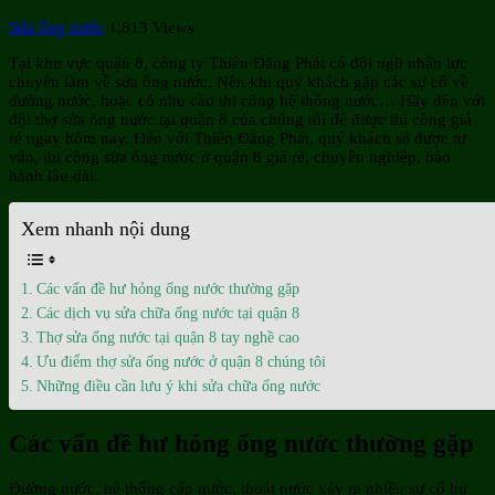
Sửa ống nước
1,813 Views
Tại khu vực quận 8, công ty Thiên Đăng Phát có đội ngũ nhân lực
chuyên làm về sửa ống nước. Nên khi quý khách gặp các sự cố về
đường nước, hoặc có nhu cầu thi công hệ thống nước… Hãy đến với
đội thợ sửa ống nước tại quận 8 của chúng tôi để được thi công giá
rẻ ngay hôm nay. Đến với Thiên Đăng Phát, quý khách sẻ được tư
vấn, thi công sửa ống nước ở quận 8 giá rẻ, chuyên nghiệp, bảo
hành lâu dài.
Xem nhanh nội dung
Các vấn đề hư hỏng ống nước thường gặp
Các dịch vụ sửa chữa ống nước tại quận 8
Thợ sửa ống nước tại quận 8 tay nghề cao
Ưu điểm thợ sửa ống nước ở quận 8 chúng tôi
Những điều cần lưu ý khi sửa chữa ống nước
Các vấn đề hư hỏng ống nước thường gặp
Đường nước, hệ thống cấp nước, thoát nước xảy ra nhiều sự cố hư