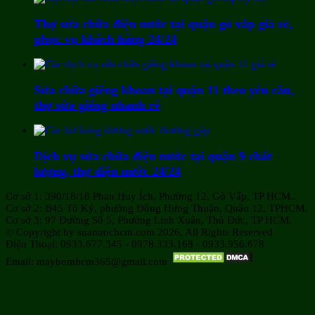
Thợ sửa chữa điện nước tại quận gò vấp giá rẻ,
phục vụ khách hàng 24/24
Sửa chữa giếng khoan tại quận 11 theo yêu cầu,
thợ sửa giếng nhanh rẻ
Dịch vụ sửa chữa điện nước tại quận 9 chất
lượng, thợ điện nước 24/24
Cơ sở 1: 390/18/18 Phan Huy Ích, Phường 12, Gò Vấp, TP HCM..
Cơ sở 2: B45 Tô Ký, phường Đông Hưng Thuận, Quận 12, TPHCM.
Cơ sở 3: 97 Đường Số 5, Phường Linh Xuân, Thủ Đức, TP HCM.
© Copyright by suanuochcm.com 2026, All Rights Reserved
Điện Thoại: 0933.677.345 - 0978.333.168 - 0933.956.678
Email: maybomhcm365@gmail.com