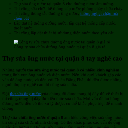
Thợ sửa ống nước tại quận 8 cho đường nước âm tường.
Thi công sửa chữa hệ thống cấp nước phòng cháy chữa cháy.
Thi công thông tắc đường ống nước,
thông nghẹt chậu rửa
chén bát
.
Lắp đặt hệ thống đường nước, lắp đặt hệ thống cấp nước,
thoát nước.
Thi công lắp đặt thiết bị sử dụng điện nước theo yêu cầu.
Công ty sửa chữa đường ống nước tại quận 8 giá rẻ
Thợ sửa ống nước tại quận 8 tay nghề cao
Những người
thợ sửa ống nước tại quận 8 có nhiều kinh nghiệm
trong lĩnh vực ống nước và điện nước. Nên khi quý khách gặp các
vấn đề ống nước, và đến với Thiên Đăng Phát, thì đều được những
người thợ tay nghề cao thi công sửa chữa.
Đội
thợ sửa ống nước
của chúng tôi được trang bị đầy đủ về thiết bị
thi công, trang bị đầy đủ kiến thức sửa chữa. Mọi vấn đề hư hỏng
đường nước đều có thể xử lý được, có thể khắc phục triệt để nhanh
chóng.
Thợ sửa chữa ống nước ở quận 8
am hiểu công việc sửa ống nước,
thi công sửa chữa nhanh chóng. Có thể khắc phục các vấn đề ống
nước âm tường hư hỏng, sửa chữa đường nước công nghiệp, hệ