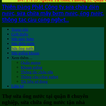
Thiên Đăng Phát Công ty sửa chữa điện
nước, sửa chữa máy bơm nước, ống nước,
thông tắc cầu cống nghẹt…
Trang chủ
Giới thiệu
Sửa máy bơm
Sửa điện nước
Sửa ống nước
Sửa giếng khoan
Xem thêm…
Quấn motor
Khoan giếng
Thông tắc chậu rửa
Thông cầu cống nghẹt
Tài liệu sử dụng
Liên hệ
Thợ sửa ống nước tại quận 8 chuyên
nghiệp, sửa chữa ống nước tận nhà