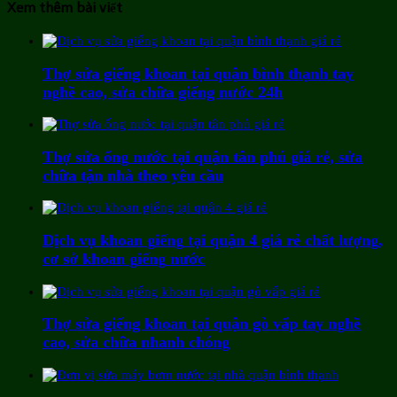
Xem thêm bài viết
Thợ sửa giếng khoan tại quận bình thạnh tay
nghề cao, sửa chữa giếng nước 24h
Thợ sửa ống nước tại quận tân phú giá rẻ, sửa
chữa tận nhà theo yêu cầu
Dịch vụ khoan giếng tại quận 4 giá rẻ chất lượng,
cơ sở khoan giếng nước
Thợ sửa giếng khoan tại quận gò vấp tay nghề
cao, sửa chữa nhanh chóng