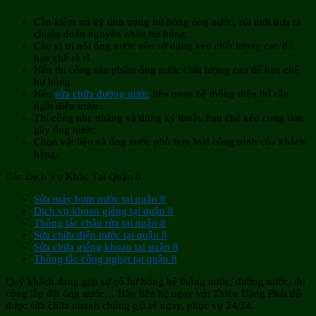
Cần kiểm tra kỹ tình trạng hư hỏng ống nước, rồi mới đưa ra
chuẩn đoán nguyên nhân hư hỏng.
Các vị trí nối ống nước nên sử dụng keo chất lượng cao để
hạn chế rò rĩ.
Nên thi công sản phẩm ống nước chất lượng cao để hạn chế
hư hỏng.
Nếu
sửa chữa đường nước
liên quan hệ thống điện thì cần
ngắt điện trước.
Thi công nhẹ nhàng và đúng kỷ thuật, hạn chế kéo cong làm
gãy ống nước.
Chọn vật liệu và ống nước phù hợp loại công trình của khách
hàng.
Các Dịch Vụ Khác Tại Quận 8
Sửa máy bơm nước tại quận 8
Dịch vụ khoan giếng tại quận 8
Thông tắc chậu rửa tại quận 8
Sửa chữa điện nước tại quận 8
Sửa chữa giếng khoan tại quận 8
Thông tắc cống nghẹt tại quận 8
Quý khách đang gặp sự cố hư hỏng hệ thống nước, đường nước, thi
công lắp đặt ống nước… Hãy liên hệ ngay với Thiên Đăng Phát để
được sửa chữa nhanh chóng giá rẻ ngay, phục vụ 24/24.