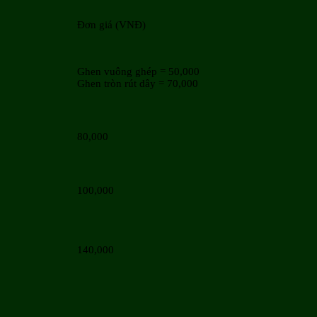
Đơn giá (VNĐ)
Ghen vuông ghép = 50,000
Ghen tròn rút dây = 70,000
80,000
100,000
140,000