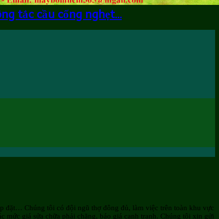
ông tắc cầu cống nghẹt…
ắp đặt… Chúng tôi có đội ngũ thợ đông đủ, làm việc trên toàn khu vực
c mức giá sửa chữa phải chăng, báo giá cạnh tranh. Chúng tôi xin gửi