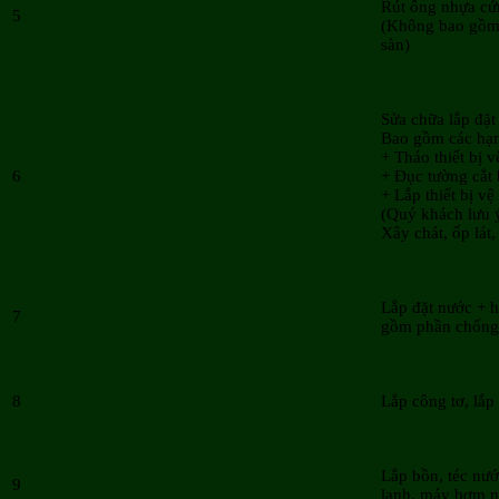
Rút ống nhựa c
5
(Không bao gồm
sàn)
Sửa chữa lắp đặt
Bao gồm các hạ
+ Tháo thiết bị v
6
+ Đục tường cắt
+ Lắp thiết bị vệ
(Quý khách lưu 
Xây chát, ốp lát
Lắp đặt nước + 
7
gồm phần chống 
8
Lắp công tơ, lắp
Lắp bồn, téc nư
9
lạnh, máy bơm