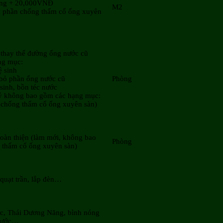
ứng + 20,000VNĐ
M2
 phần chống thấm cổ ống xuyên
 thay thế đường ống nước cũ
ng mục:
ệ sinh
 bỏ phần ống nước cũ
Phòng
 sinh, bồn téc nước
ý không bao gồm các hạng mục:
, chống thấm cổ ống xuyên sàn)
hoàn thiện (làm mới, không bao
Phòng
thấm cổ ống xuyên sàn)
 quạt trần, lắp đèn…
ớc, Thái Dương Năng, bình nóng
 nước…