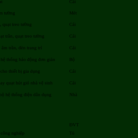
at
Cái
âm tường
Mét
, quạt treo tường
Cái
ạt trần, quạt treo tường
Cái
âm trần, đèn trang trí
Cái
 hệ thống báo động đơn giản
Bộ
ho thiết bị gia dụng
Cái
ay quạt hút gió nhà vệ sinh
Cái
bộ hệ thống điện dân dụng
Nhà
ĐVT
n công nghiệp
Tủ