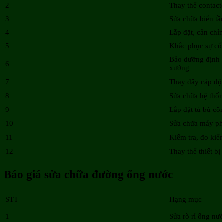
2
Thay thế contacto
3
Sửa chữa biến tầ
4
Lắp đặt, cân chỉ
5
Khắc phục sự cố
Bảo dưỡng định k
6
xưởng
7
Thay dây cáp độ
8
Sửa chữa hệ thố
9
Lắp đặt tủ bù cô
10
Sửa chữa máy ph
11
Kiểm tra, đo kiể
12
Thay thế thiết bị
Báo giá sửa chữa đường ống nước
STT
Hạng mục
1
Sửa rò rỉ ống nư