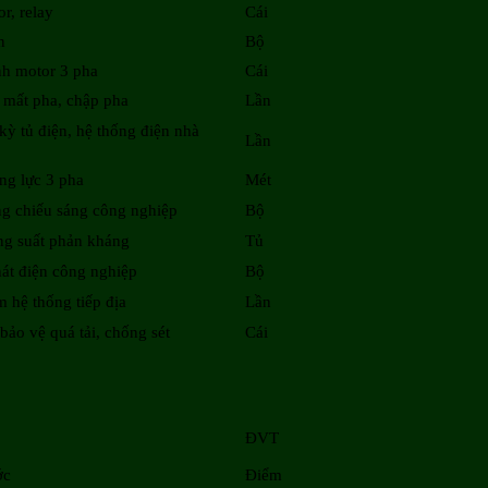
r, relay
Cái
n
Bộ
nh motor 3 pha
Cái
 mất pha, chập pha
Lần
ỳ tủ điện, hệ thống điện nhà
Lần
ng lực 3 pha
Mét
ng chiếu sáng công nghiệp
Bộ
ng suất phản kháng
Tủ
át điện công nghiệp
Bộ
m hệ thống tiếp địa
Lần
 bảo vệ quá tải, chống sét
Cái
ĐVT
ớc
Điểm