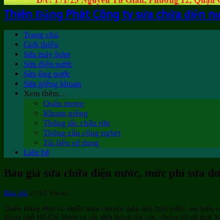
Thiên Đăng Phát Công ty sửa chữa điện n
Trang chủ
Giới thiệu
Sửa máy bơm
Sửa điện nước
Sửa ống nước
Sửa giếng khoan
Xem thêm…
Quấn motor
Khoan giếng
Thông tắc chậu rửa
Thông cầu cống nghẹt
Tài liệu sử dụng
Liên hệ
Báo giá sửa chữa điện nước, mức phí sửa đư
Báo giá
2,751 Views
Thiên Đăng Phát có nhiều năm chuyên môn làm điện nước, am hiểu các 
thành phố Hồ Chí Minh và các tỉnh thành lân cận, chúng tôi đã thực h