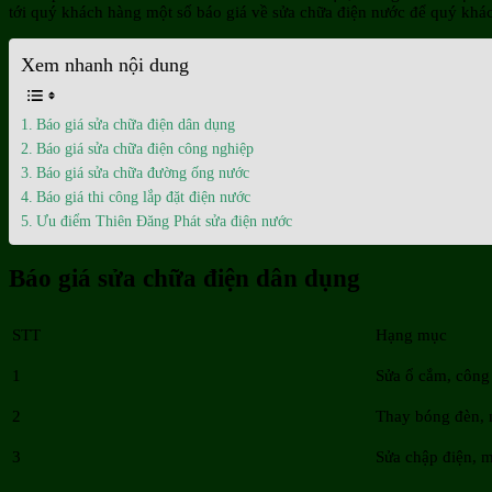
tới quý khách hàng một số báo giá về sửa chữa điện nước để quý khá
Xem nhanh nội dung
Báo giá sửa chữa điện dân dụng
Báo giá sửa chữa điện công nghiệp
Báo giá sửa chữa đường ống nước
Báo giá thi công lắp đặt điện nước
Ưu điểm Thiên Đăng Phát sửa điện nước
Báo giá sửa chữa điện dân dụng
STT
Hạng mục
1
Sửa ổ cắm, công 
2
Thay bóng đèn,
3
Sửa chập điện, m