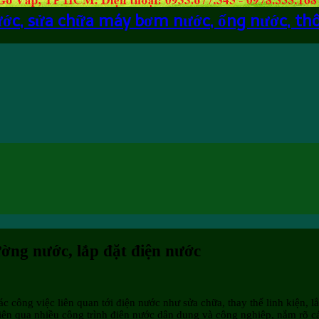
ước, sửa chữa máy bơm nước, ống nước, th
ờng nước, lắp đặt điện nước
công việc liên quan tới điện nước như sửa chữa, thay thế linh kiện, l
iện qua nhiều công trình điện nước dân dụng và công nghiệp, nắm rõ cá