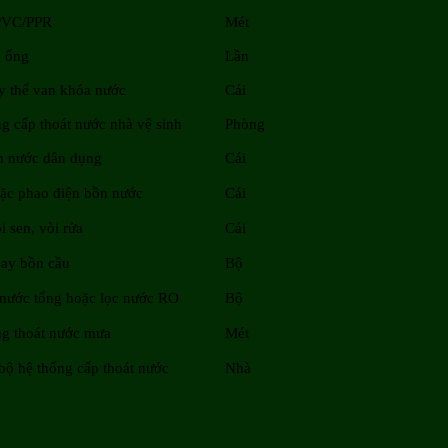
PVC/PPR
Mét
g ống
Lần
ay thế van khóa nước
Cái
g cấp thoát nước nhà vệ sinh
Phòng
m nước dân dụng
Cái
ặc phao điện bồn nước
Cái
i sen, vòi rửa
Cái
hay bồn cầu
Bộ
 nước tổng hoặc lọc nước RO
Bộ
ng thoát nước mưa
Mét
bộ hệ thống cấp thoát nước
Nhà