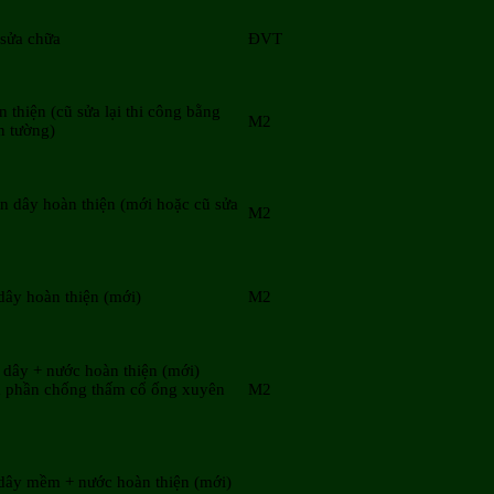
 sửa chữa
ĐVT
n thiện (cũ sửa lại thi công bằng
M2
n tường)
n dây hoàn thiện (mới hoặc cũ sửa
M2
 dây hoàn thiện (mới)
M2
 dây + nước hoàn thiện (mới)
 phần chống thấm cổ ống xuyên
M2
 dây mềm + nước hoàn thiện (mới)