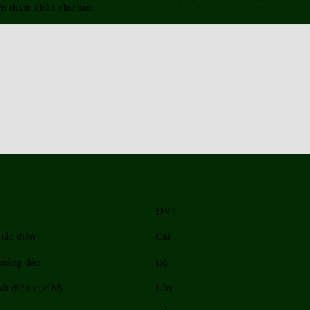
ch tham khảo như sau:
ĐVT
tắc điện
Cái
 máng đèn
Bộ
ất điện cục bộ
Lần