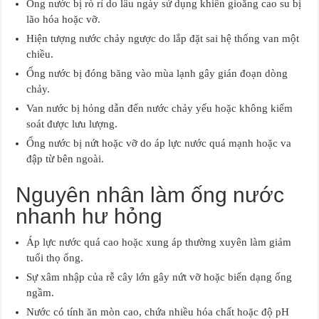
Ống nước bị rò rỉ do lâu ngày sử dụng khiến gioăng cao su bị
lão hóa hoặc vỡ.
Hiện tượng nước chảy ngược do lắp đặt sai hệ thống van một
chiều.
Ống nước bị đóng băng vào mùa lạnh gây gián đoạn dòng
chảy.
Van nước bị hỏng dẫn đến nước chảy yếu hoặc không kiểm
soát được lưu lượng.
Ống nước bị nứt hoặc vỡ do áp lực nước quá mạnh hoặc va
đập từ bên ngoài.
Nguyên nhân làm ống nước
nhanh hư hỏng
Áp lực nước quá cao hoặc xung áp thường xuyên làm giảm
tuổi thọ ống.
Sự xâm nhập của rễ cây lớn gây nứt vỡ hoặc biến dạng ống
ngầm.
Nước có tính ăn mòn cao, chứa nhiều hóa chất hoặc độ pH