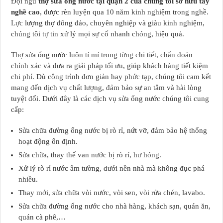
Đội ngũ
thợ sửa ống nước tại quận 2 của chúng tôi sở hữu tay
nghề cao
, được rèn luyện qua 10 năm kinh nghiệm trong nghề.
Lực lượng thợ đông đảo, chuyên nghiệp và giàu kinh nghiệm,
chúng tôi tự tin xử lý mọi sự cố nhanh chóng, hiệu quả.
Thợ sửa ống nước luôn tỉ mỉ trong từng chi tiết, chẩn đoán
chính xác và đưa ra giải pháp tối ưu, giúp khách hàng tiết kiệm
chi phí. Dù công trình đơn giản hay phức tạp, chúng tôi cam kết
mang đến dịch vụ chất lượng, đảm bảo sự an tâm và hài lòng
tuyệt đối. Dưới đây là các dịch vụ sửa ống nước chúng tôi cung
cấp:
Sửa chữa đường ống nước bị rò rỉ, nứt vỡ, đảm bảo hệ thống
hoạt động ổn định.
Sửa chữa, thay thế van nước bị rò rỉ, hư hỏng.
Xử lý rò rỉ nước âm tường, dưới nền nhà mà không đục phá
nhiều.
Thay mới, sửa chữa vòi nước, vòi sen, vòi rửa chén, lavabo.
Sửa chữa đường ống nước cho nhà hàng, khách sạn, quán ăn,
quán cà phê,…