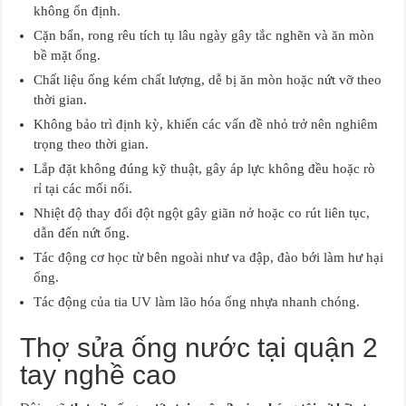
không ổn định.
Cặn bẩn, rong rêu tích tụ lâu ngày gây tắc nghẽn và ăn mòn
bề mặt ống.
Chất liệu ống kém chất lượng, dễ bị ăn mòn hoặc nứt vỡ theo
thời gian.
Không bảo trì định kỳ, khiến các vấn đề nhỏ trở nên nghiêm
trọng theo thời gian.
Lắp đặt không đúng kỹ thuật, gây áp lực không đều hoặc rò
rỉ tại các mối nối.
Nhiệt độ thay đổi đột ngột gây giãn nở hoặc co rút liên tục,
dẫn đến nứt ống.
Tác động cơ học từ bên ngoài như va đập, đào bới làm hư hại
ống.
Tác động của tia UV làm lão hóa ống nhựa nhanh chóng.
Thợ sửa ống nước tại quận 2
tay nghề cao