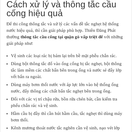
Cách xử lý và thông tắc cầu
cống hiệu quả
Để thi công thông tắc và xử lý các vấn đề tắc nghẹt hệ thống
nước hiệu quả, thì cần giải pháp phù hợp. Thiên Đăng Phát
thường
thông tắc cầu cống tại quận gò vấp triệt để
với những
giải pháp như:
Vệ sinh các loại rác bị bám lại trên bề mặt phễu chắn rác.
Dùng bột thông tắc đổ vào ống cống bị tắc nghẹt, bột thông
tắc làm mềm các chất bẩn bên trong ống và nước sẻ đẩy lớp
vết bẩn ra ngoài.
Dùng máy bơm thổi nước với áp lực lớn vào hệ thống ống
nước, đẩy thông các chất bẩn tắc nghẹt bên trong ống.
Đối với các vị trí chậu rửa, bồn rửa chén bát, cần kiểm tra
phểu chắn rác và vệ sinh.
Hầm cầu bị đầy thì cần hút hầm cầu, tắc nghẹt thì dùng máy
bơm thổi.
Kênh mương thoát nước tắc nghẽn cần vệ sinh, nạo vét lớp