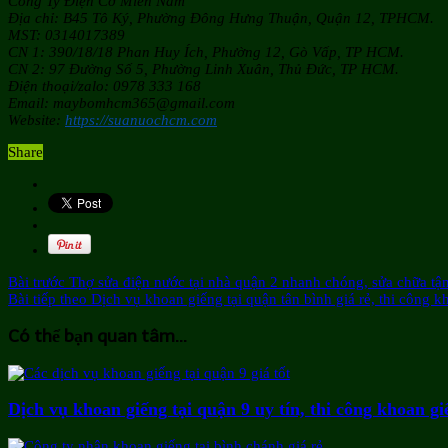
Công Ty Điện Cơ Miền Nam
Địa chỉ: B45 Tô Ký, Phường Đông Hưng Thuận, Quận 12, TPHCM.
MST: 0314017389
CN 1: 390/18/18 Phan Huy Ích, Phường 12, Gò Vấp, TP HCM.
CN 2: 97 Đường Số 5, Phường Linh Xuân, Thủ Đức, TP HCM.
Điện thoại/zalo: 0978 333 168
Email: maybomhcm365@gmail.com
Website:
https://suanuochcm.com
Share
Bài trước
Thợ sửa điện nước tại nhà quận 2 nhanh chóng, sửa chữa tận
Bài tiếp theo
Dịch vụ khoan giếng tại quận tân bình giá rẻ, thi công 
Có thể bạn quan tâm...
Dịch vụ khoan giếng tại quận 9 uy tín, thi công khoan gi