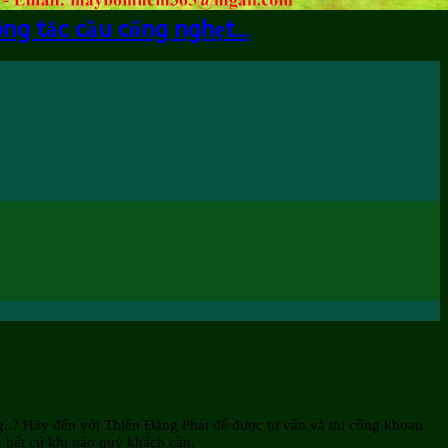
ông tắc cầu cống nghẹt…
g..? Hãy đến với Thiên Đăng Phát để được tư vấn và thi công khoan
 bất cứ khi nào quý khách cần.