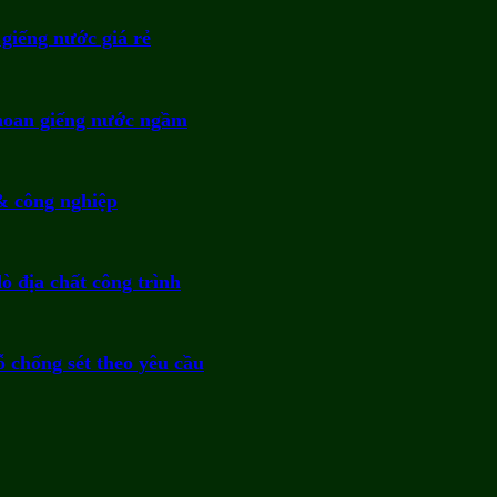
giếng nước giá rẻ
khoan giếng nước ngầm
& công nghiệp
ò địa chất công trình
 chống sét theo yêu cầu