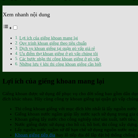
Xem nhanh nội dung
Lợi ích của giếng khoan mang lại
Quy trình khoan giếng theo tiêu chuẩn
Dịch vụ khoan giếng tại quận gò vấp giá rẻ
Ưu điểm thợ khoan giếng ở gò vấp chúng tôi
Các bước nhận thi công khoan giếng ở gò vấp
Những lưu ý khi thi công khoan giếng cần biết
Lợi ích của giếng khoan mang lại
Giếng khoan được sử dụng để phục vụ cho đời sống bao gồm dân dụng
đích khác nhau. Hãy cùng công ty khoan giếng tại quận gò vấp chúng 
Thi công khoan giếng với mục đích lớn nhất là lấy nguồn nước
Giếng khoan nước ngầm giúp lấy nước sạch sử dụng trong gia đ
Khoan giếng lấy nước cho công nghiệp như sản xuất, tưới tiê
Nước giếng được sử dụng cho hồ cá, hồ bơi, thi công xây dựng
Lấy nguồn nước ngầm sử để hạn chế sử dụng nguồn nước máy, gi
Khoan giếng tiếp địa
hay lỗ tiếp địa để lắp đặt hệ thống chống s