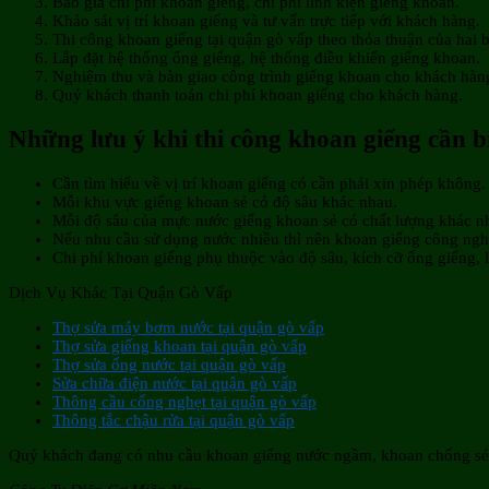
Báo giá chi phí khoan giếng, chi phí linh kiện giếng khoan.
Khảo sát vị trí khoan giếng và tư vấn trực tiếp với khách hàng.
Thi công khoan giếng tại quận gò vấp theo thỏa thuận của hai 
Lắp đặt hệ thống ống giếng, hệ thống điều khiển giếng khoan.
Nghiệm thu và bàn giao công trình giếng khoan cho khách hàn
Quý khách thanh toán chi phí khoan giếng cho khách hàng.
Những lưu ý khi thi công khoan giếng cần b
Cần tìm hiểu về vị trí khoan giếng có cần phải xin phép không.
Mỗi khu vực giếng khoan sẻ có độ sâu khác nhau.
Mỗi độ sâu của mực nước giếng khoan sẻ có chất lượng khác n
Nếu nhu cầu sử dụng nước nhiều thì nên khoan giếng công ngh
Chi phí khoan giếng phụ thuộc vào độ sâu, kích cỡ ống giếng, l
Dịch Vụ Khác Tại Quận Gò Vấp
Thợ sửa máy bơm nước tại quận gò vấp
Thợ sửa giếng khoan tại quận gò vấp
Thợ sửa ống nước tại quận gò vấp
Sửa chữa điện nước tại quận gò vấp
Thông cầu cống nghẹt tại quận gò vấp
Thông tắc chậu rửa tại quận gò vấp
Quý khách đang có nhu cầu khoan giếng nước ngầm, khoan chống sét, 