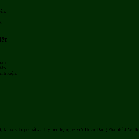
bên.
g.
iết
hau.
iệp.
inh kiện.
khảo sát địa chất… Hãy liên hệ ngay với Thiên Đăng Phát để được thi