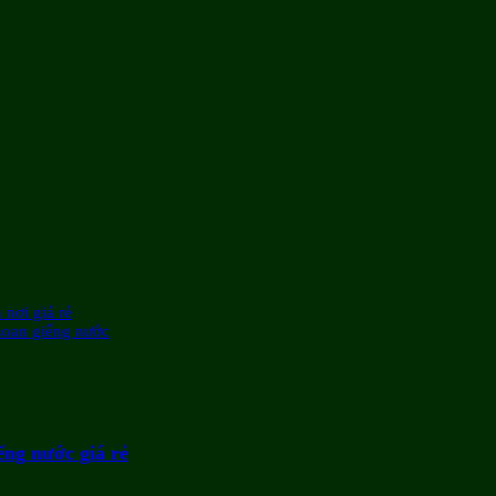
 nơi giá rẻ
khoan giếng nước
ếng nước giá rẻ