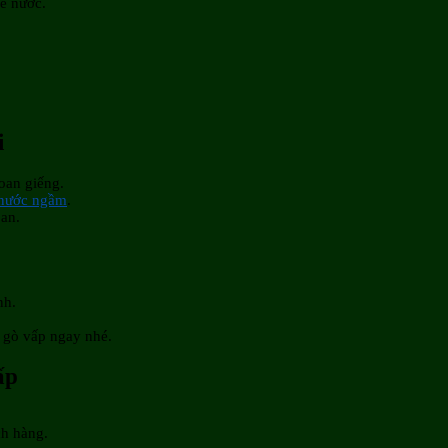
bể nước.
i
oan giếng.
 nước ngầm
.
oan.
nh.
 gò vấp ngay nhé.
ấp
ch hàng.