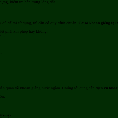
 dựng, kiểm tra bên trong lòng đất…
 đủ để thì sử dụng, thì cần có quy trình chuẩn.
Cơ sở khoan giếng tại 
iết phải xin phép hay không.
ước…
t.
liên quan về khoan giếng nước ngầm. Chúng tôi cung cấp
dịch vụ khoa
ớn.
.
 nghiệp.