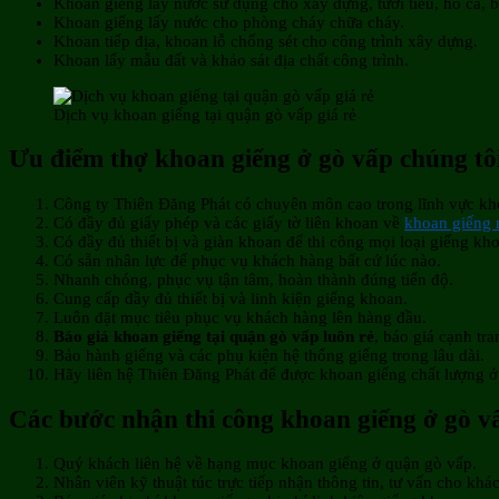
Khoan giếng lấy nước sử dụng cho xây dựng, tưới tiêu, hồ cá, 
Khoan giếng lấy nước cho phòng cháy chữa cháy.
Khoan tiếp địa, khoan lỗ chống sét cho công trình xây dựng.
Khoan lấy mẫu đất và khảo sát địa chất công trình.
Dịch vụ khoan giếng tại quận gò vấp giá rẻ
Ưu điểm thợ khoan giếng ở gò vấp chúng tô
Công ty Thiên Đăng Phát có chuyên môn cao trong lĩnh vực kh
Có đầy đủ giấy phép và các giấy tờ liên khoan về
khoan giếng
Có đầy đủ thiết bị và giàn khoan để thi công mọi loại giếng kh
Có sẵn nhân lực để phục vụ khách hàng bất cứ lúc nào.
Nhanh chóng, phục vụ tận tâm, hoàn thành đúng tiến độ.
Cung cấp đầy đủ thiết bị và linh kiện giếng khoan.
Luôn đặt mục tiêu phục vụ khách hàng lên hàng đầu.
Báo giá khoan giếng tại quận gò vấp luôn rẻ
, báo giá cạnh tra
Bảo hành giếng và các phụ kiện hệ thống giếng trong lâu dài.
Hãy liên hệ Thiên Đăng Phát để được khoan giếng chất lượng ở
Các bước nhận thi công khoan giếng ở gò v
Quý khách liên hệ về hạng mục khoan giếng ở quận gò vấp.
Nhân viên kỹ thuật túc trực tiếp nhận thông tin, tư vấn cho khá