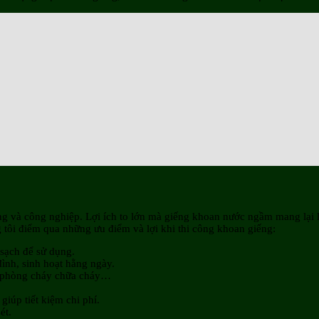
 và công nghiệp. Lợi ích to lớn mà giếng khoan nước ngầm mang lại l
tôi điểm qua những ưu điểm và lợi khi thi công khoan giếng:
 sạch để sử dụng.
ình, sinh hoạt hằng ngày.
u, phòng cháy chữa cháy…
.
úp tiết kiệm chi phí.
ét.