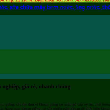
ước, sửa chữa máy bơm nước, ống nước, th
 nghiệp, giá rẻ, nhanh chóng
 giếng, cần tìm đơn vị khoan giếng tại quận gò vấp uy tín, chất lượn
các hạng mục khoan giếng, có sẵn nhiều giàn khoan để thực hiện khoan