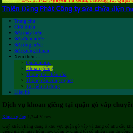
Thiên Đăng Phát Công ty sửa chữa điện n
Trang chủ
Giới thiệu
Sửa máy bơm
Sửa điện nước
Sửa ống nước
Sửa giếng khoan
Xem thêm…
Quấn motor
Khoan giếng
Thông tắc chậu rửa
Thông cầu cống nghẹt
Tài liệu sử dụng
Liên hệ
Dịch vụ khoan giếng tại quận gò vấp chuyên
Khoan giếng
1,744 Views
Quý khách hàng đang ở khu vực quận gò vấp và đang có nhu cầu khoan
giếng giá rẻ ngay hôm nay. Công ty chúng tôi có nhiều năm thi công 