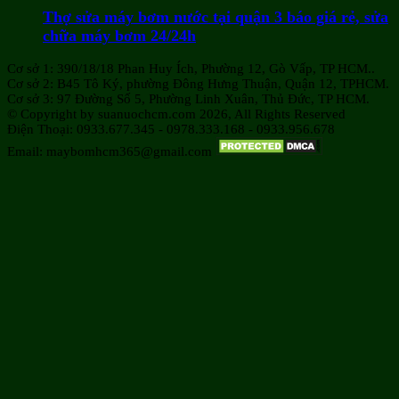
Thợ sửa máy bơm nước tại quận 3 báo giá rẻ, sửa
chữa máy bơm 24/24h
Cơ sở 1: 390/18/18 Phan Huy Ích, Phường 12, Gò Vấp, TP HCM..
Cơ sở 2: B45 Tô Ký, phường Đông Hưng Thuận, Quận 12, TPHCM.
Cơ sở 3: 97 Đường Số 5, Phường Linh Xuân, Thủ Đức, TP HCM.
© Copyright by suanuochcm.com 2026, All Rights Reserved
Điện Thoại: 0933.677.345 - 0978.333.168 - 0933.956.678
Email: maybomhcm365@gmail.com