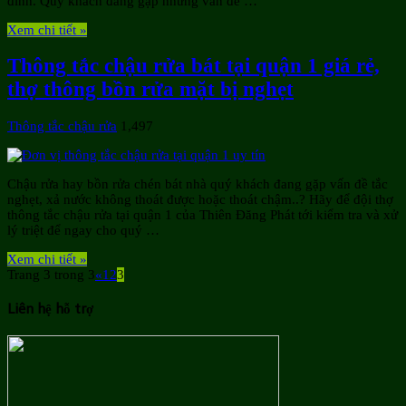
đình. Quý khách đang gặp những vấn đề …
Xem chi tiết »
Thông tắc chậu rửa bát tại quận 1 giá rẻ,
thợ thông bồn rửa mặt bị nghẹt
Thông tắc chậu rửa
1,497
Chậu rửa hay bồn rửa chén bát nhà quý khách đang gặp vấn đề tắc
nghẹt, xả nước không thoát được hoặc thoát chậm..? Hãy để đội thợ
thông tắc chậu rửa tại quận 1 của Thiên Đăng Phát tới kiểm tra và xử
lý triệt để ngay cho quý …
Xem chi tiết »
Trang 3 trong 3
«
1
2
3
Liên hệ hỗ trợ