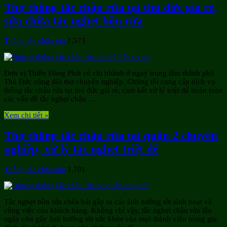
Thợ thông tắc chậu rửa tại thủ đức giá rẻ,
sửa chữa tắc nghẹt bồn rửa
Thông tắc chậu rửa
1,573
Đơn vị Thiên Đăng Phát có chi nhánh ở ngay trung tâm thành phố
Thủ Đức cùng đội thợ chuyên nghiệp. Chúng tôi cung cấp dịch vụ
thông tắc chậu rửa tại thủ đức giá rẻ, cam kết xử lý triệt để hoàn toàn
các vấn đề tắc nghẹt chậu …
Xem chi tiết »
Thợ thông tắc chậu rửa tại quận 2 chuyên
nghiệp, xử lý tắc nghẹt triệt để
Thông tắc chậu rửa
1,701
Tắc nghẹt bồn rửa chén bát gây ra các ảnh hưởng tới sinh hoạt và
công việc của khách hàng. Không chỉ vậy, tắc nghẹt chậu rửa lâu
ngày còn gây ảnh hưởng tới sức khỏe của mọi thành viên trong gia