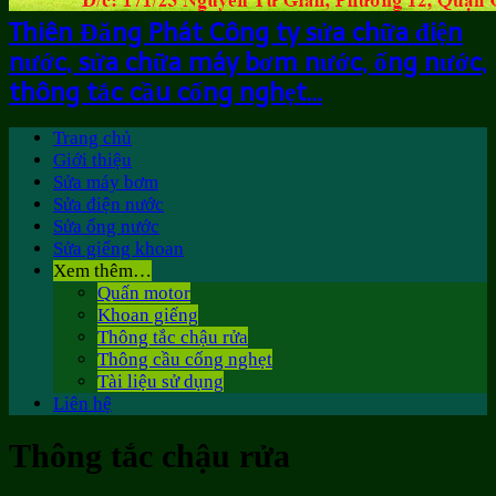
Thiên Đăng Phát Công ty sửa chữa điện
nước, sửa chữa máy bơm nước, ống nước,
thông tắc cầu cống nghẹt…
Trang chủ
Giới thiệu
Sửa máy bơm
Sửa điện nước
Sửa ống nước
Sửa giếng khoan
Xem thêm…
Quấn motor
Khoan giếng
Thông tắc chậu rửa
Thông cầu cống nghẹt
Tài liệu sử dụng
Liên hệ
Thông tắc chậu rửa